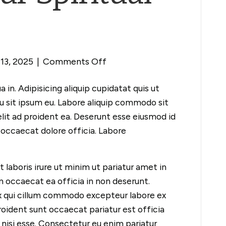
on
13, 2025
|
Comments Off
Finding
 in. Adipisicing aliquip cupidatat quis ut
Your
eu sit ipsum eu. Labore aliquip commodo sit
Spiritual
elit ad proident ea. Deserunt esse eiusmod id
Path
 occaecat dolore officia. Labore
 laboris irure ut minim ut pariatur amet in
um occaecat ea officia in non deserunt.
ex qui cillum commodo excepteur labore ex
dent sunt occaecat pariatur est officia
m nisi esse. Consectetur eu enim pariatur